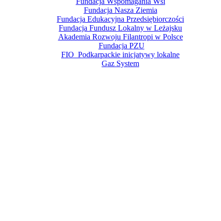
Fundacja Wspomagania Wsi
Fundacja Nasza Ziemia
Fundacja Edukacyjna Przedsiębiorczości
Fundacja Fundusz Lokalny w Leżajsku
Akademia Rozwoju Filantropi w Polsce
Fundacja PZU
FIO Podkarpackie inicjatywy lokalne
Gaz System