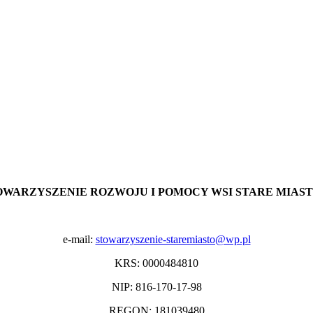
OWARZYSZENIE ROZWOJU I POMOCY WSI STARE MIAS
e-mail:
stowarzyszenie-staremiasto@wp.pl
KRS: 0000484810
NIP: 816-170-17-98
REGON: 181039480