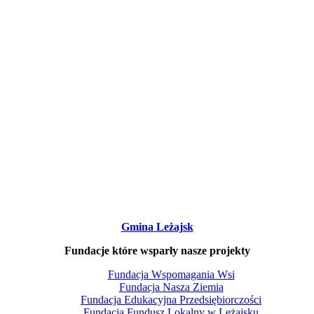
Gmina Leżajsk
Fundacje które wsparły nasze projekty
Fundacja Wspomagania Wsi
Fundacja Nasza Ziemia
Fundacja Edukacyjna Przedsiębiorczości
Fundacja Fundusz Lokalny w Leżajsku