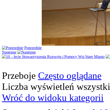
Poprzednie
Następne
Przeboje
Często oglądane
Liczba wyświetleń wszystk
Wróć do widoku kategorii