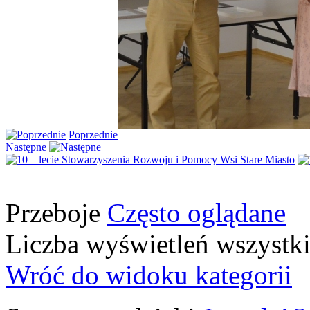
Poprzednie
Następne
Przeboje
Często oglądane
Liczba wyświetleń wszystk
Wróć do widoku kategorii